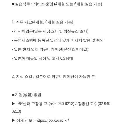
■
실습직무
:
서비스 운영
(4
개월 또는
6
개월 실습 가능
)
1.
직무 개요
(4
개월
, 6
개월 실습 가능
)
-
리서치업무
(
일본 시장조사 및 최신뉴스 조사
)
-
운영시스템에 등록된 일정에 맞게 메시지 발송 및 확인
-
일본 현지 업체 커뮤니케이션
(
유선
&
이메일
)
-
일본어 매뉴얼 작성 및 고객
CS
응대
2.
지식 스킬
:
일본어로 커뮤니케이션이 가능한 분
■
지원
(
상담
)
방법
▶
IPP
센터 고광용 교수
(02-940-8212) /
강종천 교수
(02-940-
8213)
▶
상세 정보
: https://ipp.kw.ac.kr/