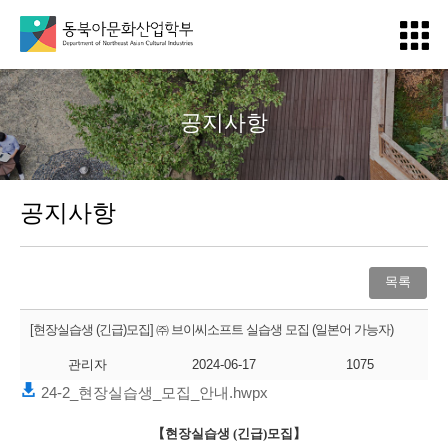
메
뉴
열
기
공지사항
공지사항
목록
[현장실습생 (긴급)모집] ㈜ 브이씨소프트 실습생 모집 (일본어 가능자)
관리자
2024-06-17
1075
24-2_현장실습생_모집_안내.hwpx
【
현장실습생
(
긴급
)
모집
】