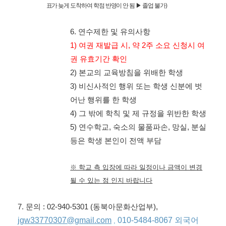
표가 늦게 도착하여 학점 반영이 안 됨
▶
졸업 불가
)
6.
연수제한 및 유의사항
1)
여권 재발급 시
,
약
2
주 소요 신청시 여
권 유효기간 확인
2)
본교의 교육방침을 위배한 학생
3)
비신사적인 행위 또는 학생 신분에 벗
어난 행위를 한 학생
4)
그 밖에 학칙 및 제 규정을 위반한 학생
5)
연수학교
,
숙소의 물품파손
,
망실
,
분실
등은 학생 본인이 전액 부담
※ 학교 측 입장에 따라 일정이나 금액이 변경
될 수 있는 점 인지 바랍니다
7.
문의
: 02-940-5301 (
동북아문화산업부
),
jgw33770307@gmail.com
010-5484-8067 외국어
,