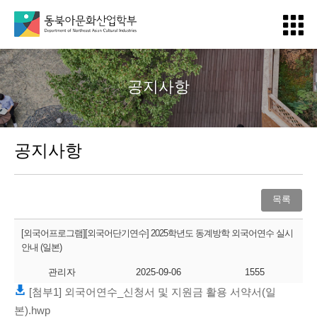
메
뉴
열
기
공지사항
공지사항
목록
[외국어프로그램][외국어단기연수] 2025학년도 동계방학 외국어연수 실시
안내 (일본)
관리자
2025-09-06
1555
[첨부1] 외국어연수_신청서 및 지원금 활용 서약서(일
본).hwp