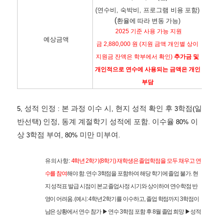
(연수
비
,
숙박비
, 프로그램 비용
포함
)
(
환율에 따라 변동 가능
)
2025
기준 사용 가능 지원
예상금액
금
2,880,000
원
(
지원 금액 개인별 상이
지원금 잔액은 학부에서 확인
)
추가금 및
개인적으로 연수에 사용되는 금액은 개인
부담
성적 인정
본 과정 이수 시
현지 성적 확인 후
학점
일
5,
:
,
3
(
반선택
인정
동계 계절학기 성적에 포함
이수율
이
)
,
.
80%
상
학점 부여
미만 미부여
3
, 80%
.
유의사항
:
4
학년
2
학기
(8
학기
)
재학생은 졸업학점을 모두 채우고 연
수를 참여
해야 함
.
연수
3
학점을 포함하여 해당 학기에 졸업 불가
.
현
지 성적표 발급 시점이 본교 졸업사정 시기와 상이하여 연수학점 반
영이 어려움
. (
예시
: 4
학년
2
학기를 이수하고
,
졸업 학점까지
3
학점이
남은 상황에서 연수 참가
▶
연수
3
학점 포함 후
8
월 졸업 희망
▶
성적