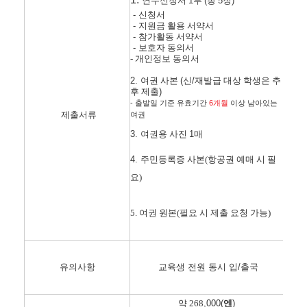
연수신청서
1
부
(
총
5
장
)
-
신청서
-
지원금 활용 서약서
-
참가활동 서약서
-
보호자 동의서
- 개인정보 동의서
2.
여권 사본
(
신
/
재발급 대상 학생은 추
후 제출
)
-
6
출발일 기준 유효기간
개월
이상 남아있는
제출서류
여권
3.
여권용 사진
1
매
4.
주민등록증 사본(항공권 예매 시 필
요)
5. 여권 원본(필요 시 제출 요청 가능)
유의사항
교육생 전원 동시 입/출국
약 268
,000(
엔
)