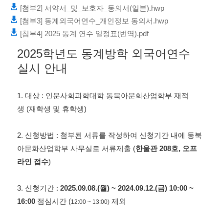
[첨부2] 서약서_및_보호자_동의서(일본).hwp
[첨부3] 동계외국어연수_개인정보 동의서.hwp
[첨부4] 2025 동계 연수 일정표(번역).pdf
​2025학년도 동계방학 외국어연수
실시 안내
1.
대상
:
인문사회과학대학 동북아문화산업학부 재적
생
(
재학생 및 휴학생
)
2.
신청방법
:
첨부된 서류를 작성하여 신청기간 내에 동북
아문화산업학부 사무실로 서류제출
(
한울관
208
호
,
오프
라인 접수
)
3.
신청기간
:
2025.09.08.(
월
) ~ 2024.09.12.(
금
) 10:00 ~
16:00
점심시간
(
제외
12:00 ~ 13:00)