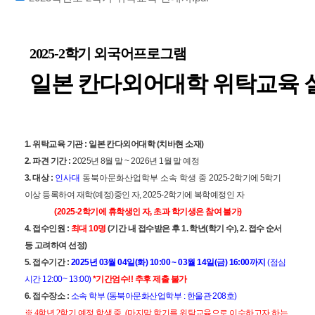
2025-2
학기 외국어프로그램
일본 칸다외어대학 위탁교육 
1.
위탁교육 기관
:
일본 칸다외어대학
(
치바현 소재
)
2.
파견 기간
:
2025
년
8
월 말
~ 2026
년
1
월 말 예정
3.
대상
:
인사대
동북아문화산업학부 소속 학생 중
2025-2
학기에
5
학기
이상 등록하여 재학
(
예정
)
중인 자
, 2025-2
학기에 복학예정인 자
(2025-2
학기에 휴학생인 자
,
초과 학기생은 참여 불가
)
4.
접수인원
:
최대
10
명
(
기간 내 접수받은 후
1.
학년
(
학기 수
), 2.
접수 순서
등 고려하여 선정
)
5.
접수기간
:
2025
년
03
월
04
일
(
화
) 10:00 ~ 03
월
14
일
(
금
) 16:00
까지
(
점심
시간
12:00~ 13:00)
*
기간엄수
!!
추후 제출 불가
6.
접수장소
:
소속 학부
(
동북아문화산업학부
:
한울관
208
호
)
※
4
학년
2
학기 예정 학생 중
, (
마지막 학기를 위탁교육으로 이수하고자 하는