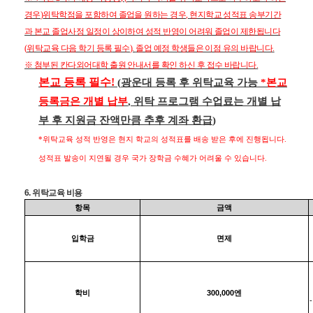
경우
)
위탁학점을 포함하여 졸업을 원하는 경우
,
현지학교 성적표 송부기간
과 본교 졸업사정 일정이 상이하여 성적 반영이 어려워 졸업이 제한됩니다
(
위탁교육 다음 학기 등록 필수
).
졸업 예정 학생들은 이점 유의 바랍니다
.
※
첨부된 칸다외어대학 출원 안내서를 확인 하신 후 접수 바랍니다
.
본교 등록 필수
!
(
광운대 등록 후 위탁교육 가능
*
본교
등록금은 개별 납부
,
위탁 프로그램 수업료는 개별 납
부 후 지원금 잔액만큼 추후 계좌 환급
)
*
위탁교육 성적 반영은 현지 학교의 성적표를 배송 받은 후에 진행됩니다
.
성적표 발송이 지연될 경우 국가 장학금 수혜가 어려울 수 있습니다
.
6.
위탁교육 비용
항목
금액
입학금
면제
300,000
학비
엔
-