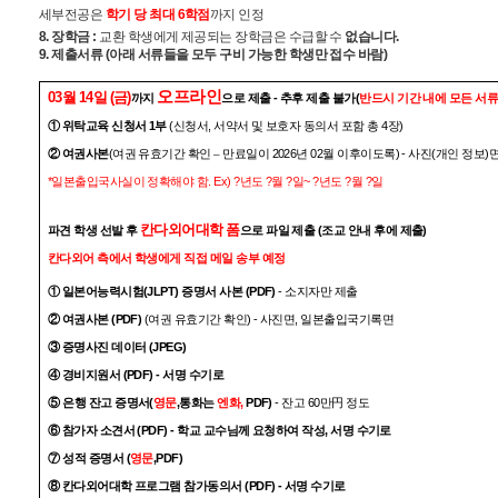
세부전공은
학기 당 최대
6
학점
까지 인정
8.
장학금
:
교환 학생에게 제공되는 장학금은 수급할 수
없습니다
.
9.
제출서류
(
아래 서류들을 모두 구비 가능한 학생만 접수 바람
)
오프라인
03
월
14
일
(
금
)
-
(
까지
으로 제출
추후 제출 불가
반드시 기간 내에 모든 서류
1
(
,
4
)
①
위탁교육 신청서
부
신청서
서약서 및 보호자 동의서 포함 총
장
(
2026
02
) -
(
)
②
여권사본
여권 유효기간 확인
–
만료일이
년
월 이후이도록
사진
개인 정보
*
. Ex) ?
?
?
~ ?
?
?
일본출입국사실이 정확해야 함
년도
월
일
년도
월
일
칸다외어대학 폼
(
)
파견 학생 선발 후
으로 파일 제출
조교 안내 후에 제출
칸다외어 측에서 학생에게 직접 메일 송부 예정
(JLPT)
(PDF)
-
①
일본어능력시험
증명서 사본
소지자만 제출
(PDF)
(
) -
,
②
여권사본
여권 유효기간 확인
사진면
일본출입국기록면
(JPEG)
③
증명사진 데이터
(PDF) -
④
경비지원서
서명 수기로
(
,
,
PDF)
-
60
⑤
은행 잔고 증명서
영문
통화는
엔화
잔고
만
円
정도
(PDF) -
,
⑥
참가자 소견서
학교 교수님께 요청하여 작성
서명 수기로
(
,PDF)
⑦
성적 증명서
영문
(PDF) -
⑧
칸다외어대학 프로그램 참가동의서
서명 수기로