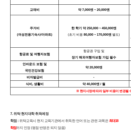
7,000
~
20,000
교재비
약
엔
엔
250,000 ~ 450,000
주거비
한 학기 약
엔
(
/
)
(
80,000 ~ 170,000
)
여성전용기숙사
아파트
초기 비용
엔
별도
항공권 구입 및
항공료 및 여행자보험
장기 해외여행자보험 가입 필수
인바운드 보험 및
20,000
약
엔
국민건강보험
-
비자발급비
,
40,000
/
식비
생활비
약
엔
월
※
현지사정에 따라 일부 비용이 변경될 
7.
위탁 현지대학 취득예정
학점
:
위탁교육시 현지 교육기관에서 취득한 언어 또는 관련 과목은
최대
18
학점
까지 인정
(
평점 반영은 되지 않음
)